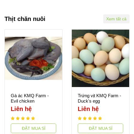
Thịt chăn nuôi
Xem tất cả
Gà ác KMQ Farm -
Trứng vịt KMQ Farm -
Evil chicken
Duck's egg
Liên hệ
Liên hệ
ĐẶT MUA SỈ
ĐẶT MUA SỈ