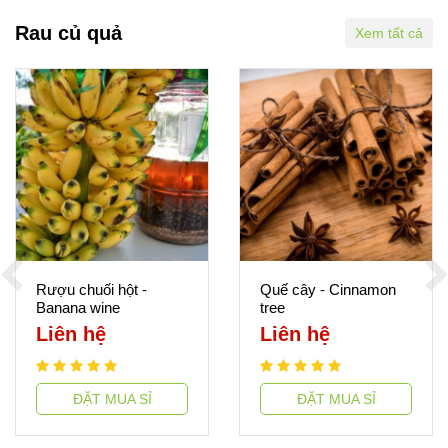
Rau củ quả
Xem tất cả
Rượu chuối hột -
Quế cây - Cinnamon
Banana wine
tree
Liên hệ
Liên hệ
ĐẶT MUA SỈ
ĐẶT MUA SỈ