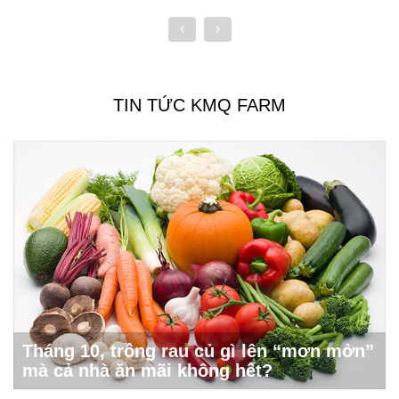
TIN TỨC KMQ FARM
Tháng 10, trồng rau củ gì lên “mơn mởn”
mà cả nhà ăn mãi không hết?