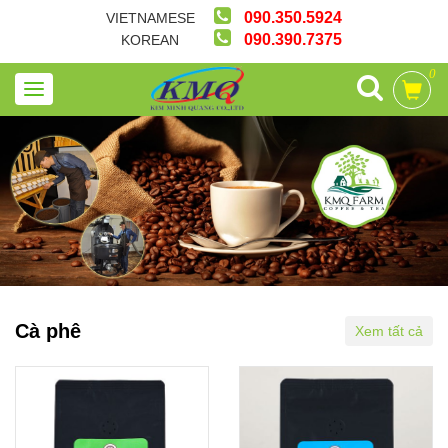
090.350.5924
VIETNAMESE
090.390.7375
KOREAN
0
Cà phê
Xem tất cả