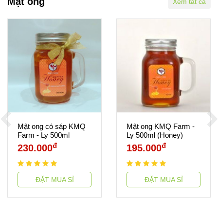
Mật ong
Xem tất cả
Mật ong có sáp KMQ
Mật ong KMQ Farm -
Farm - Ly 500ml
Ly 500ml (Honey)
(Honey)
đ
đ
230.000
195.000
ĐẶT MUA SỈ
ĐẶT MUA SỈ