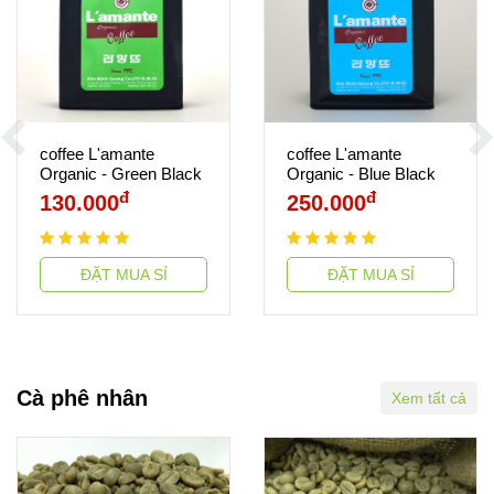
coffee L'amante
coffee L'amante
Organic - Green Black
Organic - Blue Black
250gr
500gr
đ
đ
130.000
250.000
ĐẶT MUA SỈ
ĐẶT MUA SỈ
Cà phê nhân
Xem tất cả