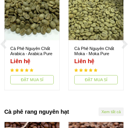
Cà Phê Nguyên Chất
Cà Phê Nguyên Chất
Arabica - Arabica Pure
Moka - Moka Pure
Coffee
Coffee
Liên hệ
Liên hệ
ĐẶT MUA SỈ
ĐẶT MUA SỈ
Cà phê rang nguyên hạt
Xem tất cả