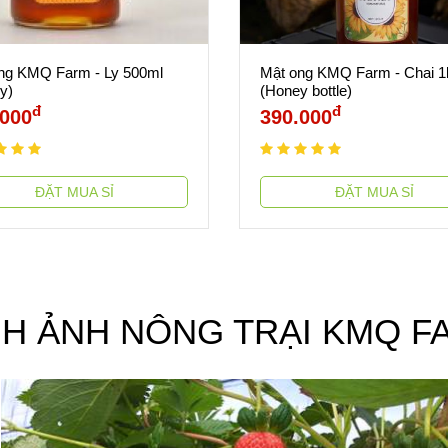
ng KMQ Farm - Ly 500ml
Mật ong KMQ Farm - Chai 1l
y)
(Honey bottle)
đ
đ
.000
390.000
ĐẶT MUA SỈ
ĐẶT MUA SỈ
NH ẢNH NÔNG TRẠI KMQ F