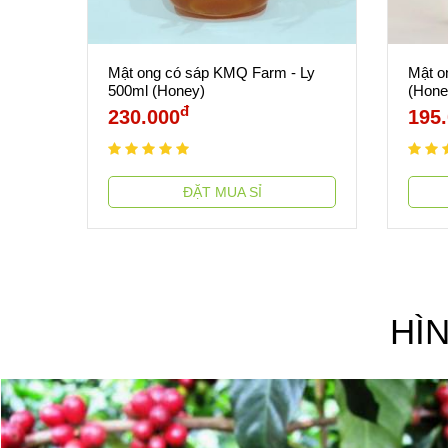
Mật ong có sáp KMQ Farm - Ly
Mật o
500ml (Honey)
(Hone
đ
230.000
195
ĐẶT MUA SỈ
HÌ