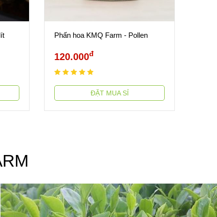
ít
Phấn hoa KMQ Farm - Pollen
đ
120.000
ĐẶT MUA SỈ
ARM