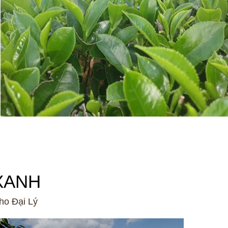
XANH
ho Đại Lý