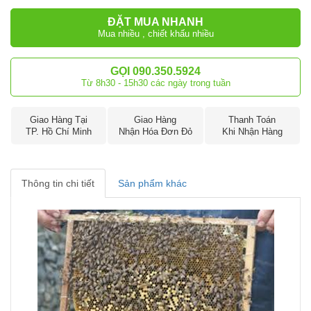
ĐẶT MUA NHANH
Mua nhiều , chiết khấu nhiều
GỌI 090.350.5924
Từ 8h30 - 15h30 các ngày trong tuần
Giao Hàng Tại
Giao Hàng
Thanh Toán
TP. Hồ Chí Minh
Nhận Hóa Đơn Đỏ
Khi Nhận Hàng
Thông tin chi tiết
Sản phẩm khác