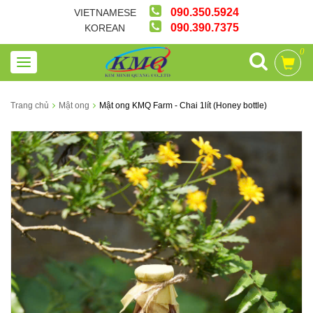
090.350.5924
VIETNAMESE
090.390.7375
KOREAN
0
Trang chủ
Mật ong
Mật ong KMQ Farm - Chai 1lít (Honey bottle)