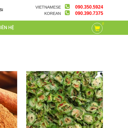
090.350.5924
VIETNAMESE
Sỉ
090.390.7375
KOREAN
0
LIÊN HỆ