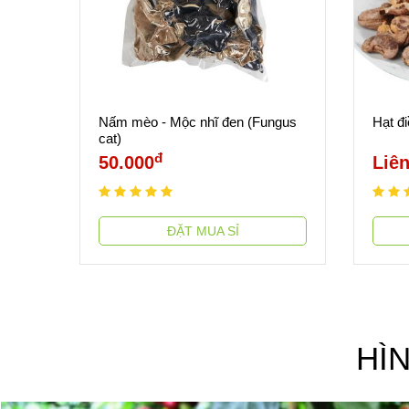
Nấm mèo - Mộc nhĩ đen (Fungus
Hạt đ
cat)
đ
50.000
Liên
ĐẶT MUA SỈ
HÌ