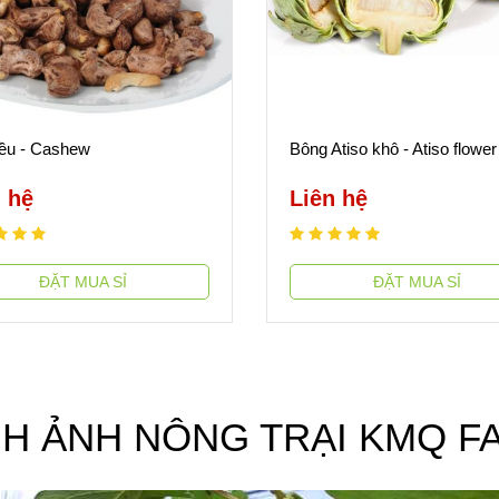
iều - Cashew
Bông Atiso khô - Atiso flower
 hệ
Liên hệ
ĐẶT MUA SỈ
ĐẶT MUA SỈ
NH ẢNH NÔNG TRẠI KMQ F