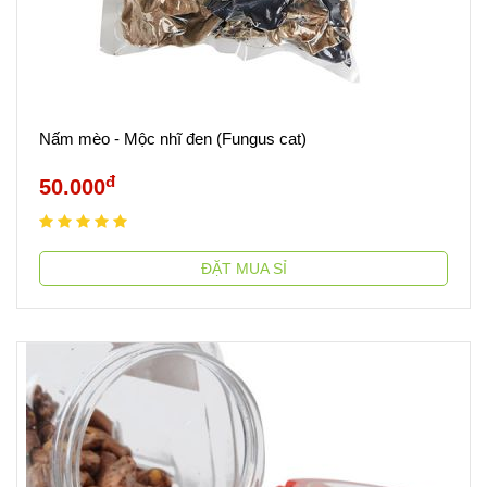
Nấm mèo - Mộc nhĩ đen (Fungus cat)
đ
50.000
ĐẶT MUA SỈ