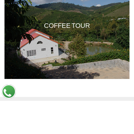
COFFEE TOUR
CÔNG TY TNHH SX TM DV KIM MINH QUANG, 36 Ngô Thị Thu Minh,
Phường 2, Quận Tân Bình, TPHCM
Copyright © 2026, Bản quyền thuộc
KMQ Farm
.