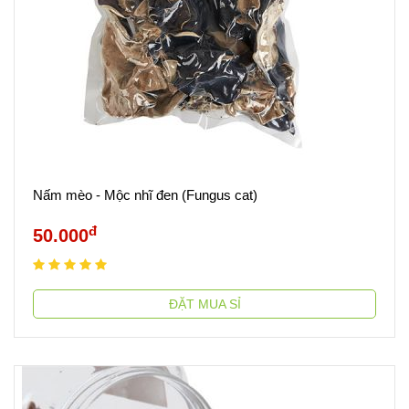
Nấm mèo - Mộc nhĩ đen (Fungus cat)
đ
50.000
ĐẶT MUA SỈ