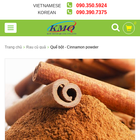
090.350.5924
VIETNAMESE
090.390.7375
KOREAN
0
Trang chủ
Rau củ quả
Quế bột - Cinnamon powder