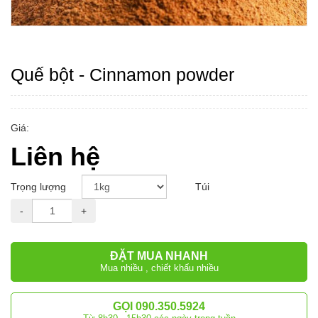
Quế bột - Cinnamon powder
Giá:
Liên hệ
Trọng lượng
Túi
-
+
ĐẶT MUA NHANH
Mua nhiều , chiết khấu nhiều
GỌI 090.350.5924