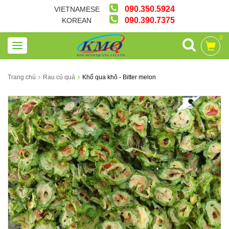
090.350.5924
VIETNAMESE
090.390.7375
KOREAN
0
Trang chủ
Rau củ quả
Khổ qua khô - Bitter melon