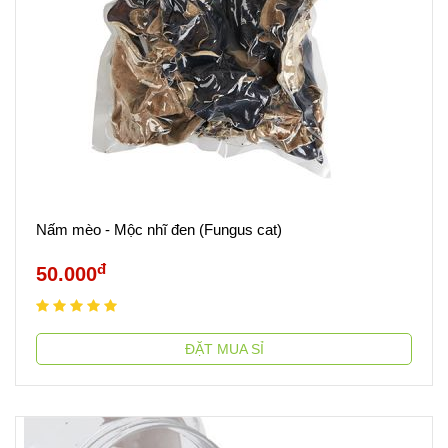
Nấm mèo - Mộc nhĩ đen (Fungus cat)
đ
50.000
ĐẶT MUA SỈ