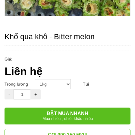
Khổ qua khô - Bitter melon
Giá:
Liên hệ
Trọng lượng
Túi
-
+
ĐẶT MUA NHANH
Mua nhiều , chiết khấu nhiều
GỌI 090.350.5924