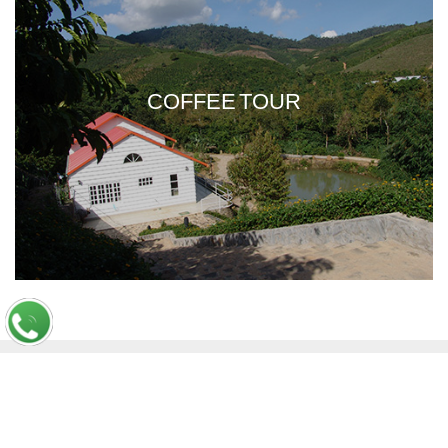
COFFEE TOUR
CÔNG TY TNHH SX TM DV KIM MINH QUANG, 36 Ngô Thị Thu Minh,
Phường 2, Quận Tân Bình, TPHCM
Copyright © 2026, Bản quyền thuộc
KMQ Farm
.