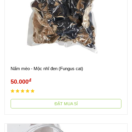
Nấm mèo - Mộc nhĩ đen (Fungus cat)
đ
50.000
ĐẶT MUA SỈ