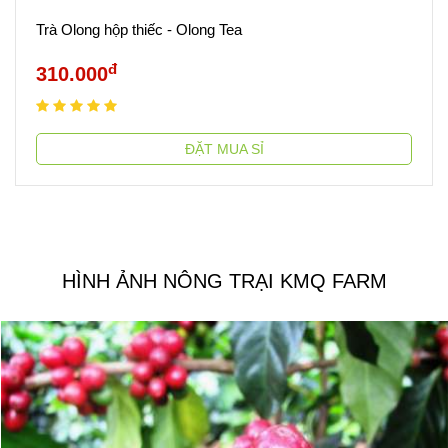
Trà Olong hộp thiếc - Olong Tea
đ
310.000
ĐẶT MUA SỈ
HÌNH ẢNH NÔNG TRẠI KMQ FARM