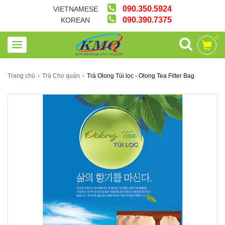
090.350.5924
VIETNAMESE
090.390.7375
KOREAN
0
Trang chủ
Trà Cho quán
Trà Olong Túi lọc - Olong Tea Filter Bag