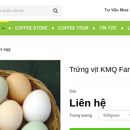
Tư Vấn Mua 
G
COFFEE STORE
COFFEE TOUR
TIN TỨC
's egg
Trứng vịt KMQ Far
Giá:
Liên hệ
Trọng lượng