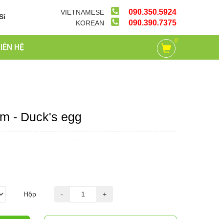
090.350.5924
VIETNAMESE
Sỉ
090.390.7375
KOREAN
0
LIÊN HỆ
m - Duck's egg
Hộp
-
+