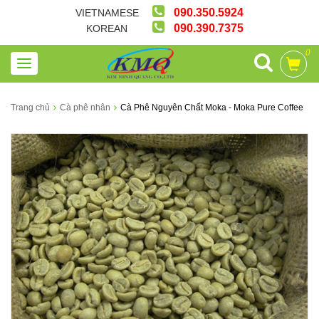
090.350.5924
VIETNAMESE
090.390.7375
KOREAN
0
Trang chủ
Cà phê nhân
Cà Phê Nguyên Chất Moka - Moka Pure Coffee