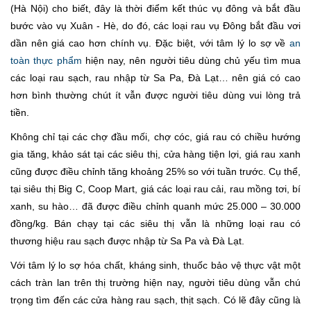
(Hà Nội) cho biết, đây là thời điểm kết thúc vụ đông và bắt đầu
bước vào vụ Xuân - Hè, do đó, các loại rau vụ Đông bắt đầu vơi
dần nên giá cao hơn chính vụ. Đặc biệt, với tâm lý lo sợ về
an
toàn thực phẩm
hiện nay, nên người tiêu dùng chủ yếu tìm mua
các loại rau sạch, rau nhập từ Sa Pa, Đà Lạt… nên giá có cao
hơn bình thường chút ít vẫn được người tiêu dùng vui lòng trả
tiền.
Không chỉ tại các chợ đầu mối, chợ cóc, giá rau có chiều hướng
gia tăng, khảo sát tại các siêu thị, cửa hàng tiện lợi, giá rau xanh
cũng được điều chỉnh tăng khoảng 25% so với tuần trước. Cụ thể,
tại siêu thị Big C, Coop Mart, giá các loại rau cải, rau mồng tơi, bí
xanh, su hào… đã được điều chỉnh quanh mức 25.000 – 30.000
đồng/kg. Bán chạy tại các siêu thị vẫn là những loại rau có
thương hiệu rau sạch được nhập từ Sa Pa và Đà Lạt.
Với tâm lý lo sợ hóa chất, kháng sinh, thuốc bảo vệ thực vật một
cách tràn lan trên thị trường hiện nay, người tiêu dùng vẫn chú
trọng tìm đến các cửa hàng rau sạch, thịt sạch. Có lẽ đây cũng là